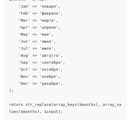
    'Jan' => 'января',

    'Feb' => 'февраля',

    'Mar' => 'марта',

    'Apr' => 'апреля',

    'May' => 'мая',

    'Jun' => 'июня',

    'Jul' => 'июля',

    'Aug' => 'августа',

    'Sep' => 'сентября',

    'Oct' => 'октября',

    'Nov' => 'ноября',

    'Dec' => 'декабря',

);

return str_replace(array_keys($months), array_va
lues($months), $input);