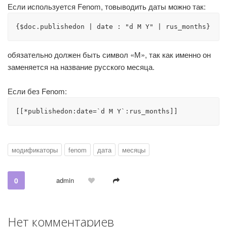
Если используется Fenom, товыводить даты можно так:
{$doc.publishedon | date : "d M Y" | rus_months}
обязательно должен быть символ «М», так как именно он
заменяется на название русского месяца.
Если без Fenom:
[[*publishedon:date=`d M Y`:rus_months]]
модификаторы
fenom
дата
месяцы
0
admin
Нет комментариев